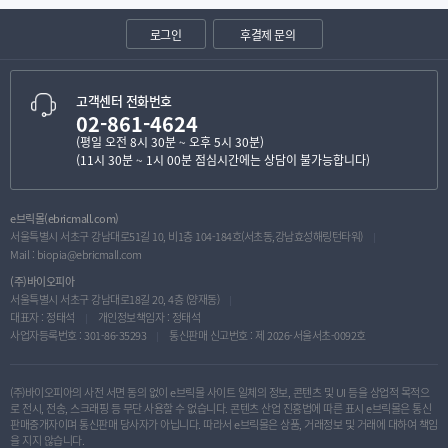
로그인
후결제 문의
고객센터 전화번호
02-861-4624
(평일 오전 8시 30분 ~ 오후 5시 30분)
(11시 30분 ~ 1시 00분 점심시간에는 상담이 불가능합니다)
e브릭몰(ebricmall.com)
서울특별시 서초구 강남대로51길 10, 비1층 104-184호(서초동,강남효성해링턴타워)
Mail :
biopia@ebricmall.com
(주)바이오피아
서울특별시 서초구 강남대로18길 20, 4층 (양재동)
대표자 : 정태석
개인정보책임자 : 정태석
사업자등록번호 : 301-86-35293
통신판매 신고번호 : 제 2026-서울서초-0092호
(주)바이오피아의 사전 서면 동의 없이 e브릭몰 사이트 일체의 정보, 콘텐츠 및 UI 등을 상업적 목적으
로 전시, 전송, 스크래핑 등 무단 사용할 수 없습니다. 콘텐츠 산업 진흥법에 따른 표시 e브릭몰은 통신
판매중개자이며 통신판매 당사자가 아닙니다. 따라서 e브릭몰은 상품, 거래정보 및 거래에 대하여 책임
을 지지 않습니다.