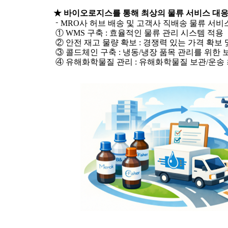
★
바이오로지스를
통해 최상의 물류 서비스 대
-
MRO
사
허브 배송 및 고객사
직배송
물류 서비
①
WMS
구축
:
효율적인 물류 관리 시스템 적용
②
안전 재고 물량 확보
:
경쟁력 있는 가격 확보 
③
콜드체인 구축
:
냉동
/
냉장 품목 관리를 위한 
④
유해화학물질 관리
:
유해화학물질 보관
/
운송