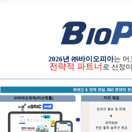
2026
년 ㈜
바이오피아
는
머
전략적 파트너
로 선정이