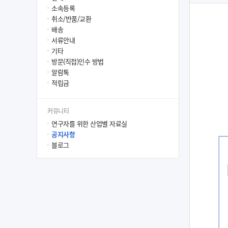
소속등록
취소/반품/교환
배송
서류안내
기타
방문(직접)인수 방법
알람톡
적립금
커뮤니티
연구자를 위한 산업별 자료실
공지사항
블로그