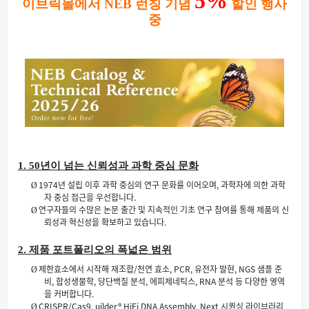
5%
이브릭몰에서 NEB 런칭 기념
할인 행사
중
1. 50
년이 넘는 신뢰성과 과학 중심 문화
1974
년 설립 이후 과학 중심의 연구 문화를 이어오며
,
과학자에 의한 과학
Ø
자 중심 접근을 우선합니다
.
연구자들의 수많은 논문 출간 및 지속적인 기초 연구 참여를 통해 제품의 신
Ø
뢰성과 혁신성을 확보하고 있습니다
.
2.
제품 포트폴리오의 폭넓은 범위
제한효소에서 시작해 재조합
/
천연 효소
, PCR,
유전자 발현
, NGS
샘플 준
Ø
비
,
합성생물학
,
당단백질 분석
,
에피제네틱스
, RNA
분석 등 다양한 영역
을 커버합니다
.
CRISPR/Cas9, uilder®
HiFi DNA Assembly, Next
시퀀싱 라이브러리
Ø