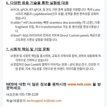
6.
다양한 응용 기술을 통한 실험법 대응
PCR, qPCR, RT
qPCR,
등 온도 기반 증폭 실험을 지원합니다
.
특히
Luna
Ø
‑
시리즈 제품과
Lyophilization(
건조 포뮬
)
포맷을 통한 편의성을 강화하
였습니다
.
uilder® HiFi Assembly:
빠른
seamless dna assembly (
약
15
분
),
다중
Ø
fragment
조립
,
즉시
transformation
가능 등 생산성을 향상시켰습니
다
.
Next®: NGS
라이브러리 전처리 키트와
Direct Custom panels
제공으로
Ø
고도화된 시퀀싱 실험을 대응합니다
.
7.
사회적 책임 및 기업 문화
환경 및 사회적 책임을 중시하며
,
교육과 지역사회 참여
,
과학의 대중화에 적
Ø
극적으로 기여하고 있습니다
창업자인
Don Comb
의 철학이 이어지는 문화
—
공익 중심 연구
,
건강한 기
Ø
업 문화
,
지속 가능성을 기반으로 한 브랜드 이미지를 만들어 갑니다
.
NEB
에
대한
더
많은
정보를
원하시면
www.neb.com
을
방
문하세요
.
대표전화
031-738-1128
학술
/
제품문의
techsupport.kr@neb.com