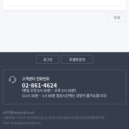
목록
로그인
후결제 문의
고객센터 전화번호
02-861-4624
(평일 오전 8시 30분 ~ 오후 5시 30분)
(11시 30분 ~ 1시 00분 점심시간에는 상담이 불가능합니다)
e브릭몰(ebricmall.com)
서울특별시 서초구 강남대로51길 10, 비1층 104-184호(서초동,강남효성해링턴타워)
Mail :
biopia@ebricmall.com