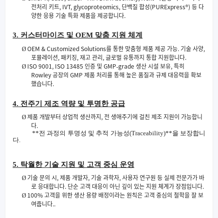
전처리 키트
, IVT, glycoproteomics,
단백질 합성
(PURExpress®)
등 다
양한 응용 기술 특화 제품을 제공합니다
.
3.
커스터마이즈 및
OEM
맞춤 지원 체계
OEM & Customized Solutions
를 통한 맞춤형 제품 제공 가능
.
기술 사양
,
Ø
포뮬레이션
,
패키징
,
재고 관리
,
글로벌 유통까지 통합 지원합니다
.
ISO 9001, ISO 13485
인증 및
GMP
grade
생산 시설 보유
,
특히
Ø
‑
Rowley
공장의
GMP
제품 처리를 통해 높은 품질과 규제 대응력을 확보
했습니다
.
4.
전주기 제조 역량 및 투명한 공급
제품 개발부터 상업적 생산까지
,
전 생애주기에 걸친 제조 지원이 가능합니
Ø
다
.
**
전 과정의 투명성 및 추적 가능성
(Traceability)**
을 보장합니
다
.
5.
탁월한 기술 지원 및 고객 중심 운영
기술 문의 시
,
제품 개발자
,
기술 과학자
,
사용자 연구원 등 실제 전문가가 바
Ø
로 응대합니다
.
단순 고객 대응이 아닌 깊이 있는 지원 체계가 장점입니다
.
100%
고객을 위한 생산 용량 배정이라는 원칙은 고객 중심의 철학을 잘 보
Ø
여줍니다
..