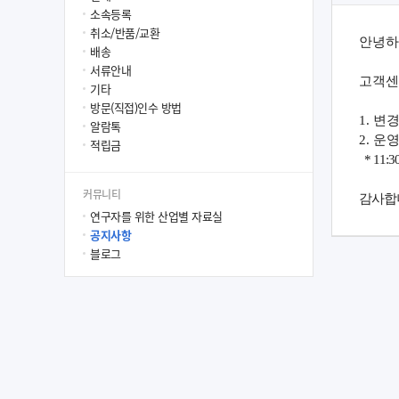
소속등록
취소/반품/교환
안녕하
배송
서류안내
고객센
기타
방문(직접)인수 방법
1. 변
알람톡
2. 운
적립금
* 11
커뮤니티
감사합
연구자를 위한 산업별 자료실
공지사항
블로그