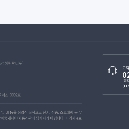
남효성해링턴타워)
고객
0
(평일
(1
울서초-0092호
 UI 등을 상업적 목적으로 전시, 전송, 스크래핑 등 무
신판매중개자이며 통신판매 당사자가 아닙니다. 따라서 e브