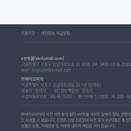
이용약관
개인정보 취급방침
e브릭몰(ebricmall.com)
서울특별시 서초구 강남대로51길 10, 비1층 104-184호(서초동,강
Mail :
biopia@ebricmall.com
㈜바이오피아
서울특별시 서초구 강남대로18길 20, 4층 (양재동)
대표자 : 정태석
개인정보책임자 : 정태석
사업자등록번호 : 301-86-35293
통신판매 신고번호 : 제 2026-서
㈜바이오피아의 사전 서면 동의 없이 e브릭몰 사이트 일체의 정보, 콘텐츠 및
단 사용할 수 없습니다. 콘텐츠 산업 진흥법에 따른 표시 e브릭몰은 통
릭몰은 상품, 거래정보 및 거래에 대하여 책임을 지지 않습니다.