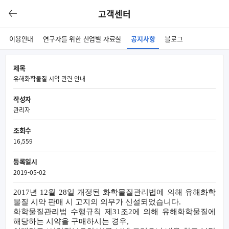
고객센터
이용안내
연구자를 위한 산업별 자료실
공지사항
블로그
제목
유해화학물질 시약 관련 안내
작성자
관리자
조회수
16,559
등록일시
2019-05-02
2017
년
12
월
28
일 개정된 화학물질관리법에 의해 유해화학
물질 시약 판매 시 고지의 의무가 신설되었습니다
.
화학물질관리법 수행규칙 제
31
조
2
에 의해 유해화학물질에
해당하는 시약을 구매하시는 경우
,