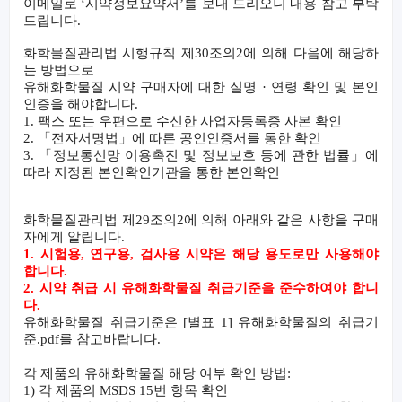
이메일로
‘
시약정보요약서
’
를 보내 드리오니 내용 참고 부탁
드립니다
.
화학물질관리법 시행규칙 제30조의2에 의해 다음에 해당하
는 방법으로
유해화학물질 시약 구매자에 대한 실명 · 연령 확인 및 본인
인증을 해야합니다.
1. 팩스 또는 우편으로 수신한 사업자등록증 사본 확인
2.
「전자서명법」에 따른 공인인증서를 통한 확인
3.
「정보통신망 이용촉진 및 정보보호 등에 관한 법률」에
따라 지정된 본인확인기관을 통한 본인확인
화학물질관리법 제
29
조의
2
에 의해 아래와 같은 사항을 구매
자에게 알립니다
.
1.
시험용
,
연구용
,
검사용 시약은 해당 용도로만 사용해야
합니다
.
2.
시약 취급 시 유해화학물질 취급기준을 준수하여야 합니
다
.
유해화학물질 취급기준은
[
별표
1]
유해화학물질의 취급기
준
.pdf
를 참고바랍니다
.
각 제품의 유해화학물질 해당 여부 확인 방법
:
1)
각 제품의
MSDS 15
번 항목 확인