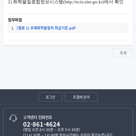
2)
화학물질종합정보시스템
(
http://ncis.nier.go.kr
)
에서 확인
첨부파일
1.
[별표 1] 유해화학물질의 취급기준.pdf
목록
로그인
후결제 문의
고객센터 전화번호
02-861-4624
(평일 오전 8시 30분 ~ 오후 5시 30분)
(11시 30분 ~ 1시 00분 점심시간에는 상담이 불가능합니다)