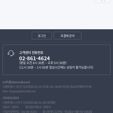
로그인
후결제 문의
고객센터 전화번호
02-861-4624
(평일 오전 8시 30분 ~ 오후 5시 30분)
(11시 30분 ~ 1시 00분 점심시간에는 상담이 불가능합니다)
e브릭몰(ebricmall.com)
서울특별시 서초구 강남대로51길 10, 비1층 104-184호(서초동,강남효성해링턴타워)
Mail :
biopia@ebricmall.com
(주)바이오피아
서울특별시 서초구 강남대로18길 20, 4층 (양재동)
대표자 : 정태석
개인정보책임자 : 정태석
사업자등록번호 : 301-86-35293
통신판매 신고번호 : 제 2026-서울서초-0092호