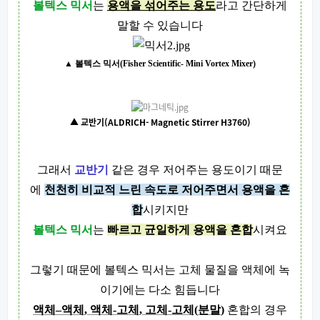
볼텍스 믹서
는
용액을 섞어주는 용도
라고 간단하게
말할 수 있습니다
▲ 볼텍스 믹서(Fisher Scientific- Mini Vortex Mixer)
▲ 교반기(ALDRICH- Magnetic Stirrer H3760)
그래서
교반기
같은 경우 저어주는 용도이기 때문
에
천천히 비교적 느린 속도로 저어주면서 용액을 혼
합
시키지만
볼텍스 믹서
는
빠르고 균일하게 용액을 혼합
시켜요
그렇기 때문에 볼텍스 믹서는 고체 물질을 액체에 녹
이기에는 다소 힘듭니다
액체
–
액체
,
액체
-
고체
,
고체
-
고체
(
분말
)
혼합의 경우