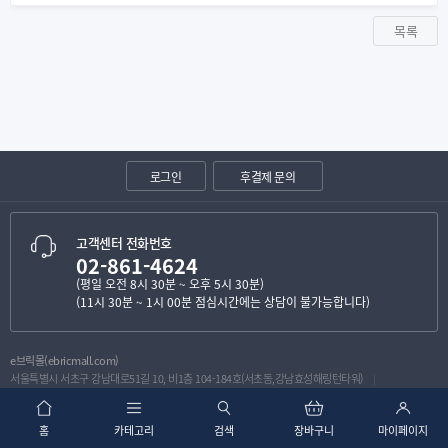
목록
로그인
후결제 문의
고객센터 전화번호
02-861-4624
(평일 오전 8시 30분 ~ 오후 5시 30분)
(11시 30분 ~ 1시 00분 점심시간에는 상담이 불가능합니다)
e브릭몰(ebricmall.com)
서울특별시 서초구 강남대로51길 10, 비1층 104-184호(서초동,강남효성해링턴타워)
Mail :
biopia@ebricmall.com
(주)바이오피아
홈
카테고리
검색
장바구니
마이페이지
서울특별시 서초구 강남대로18길 20, 4층 (양재동)