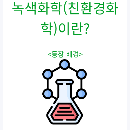
녹색화학(친환경화
학)
이란?
<
등장 배경
>