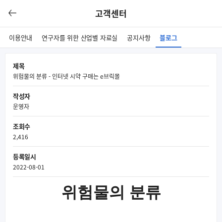
고객센터
이용안내
연구자를 위한 산업별 자료실
공지사항
블로그
제목
위험물의 분류 - 인터넷 시약 구매는 e브릭몰
작성자
운영자
조회수
2,416
등록일시
2022-08-01
위험물의 분류