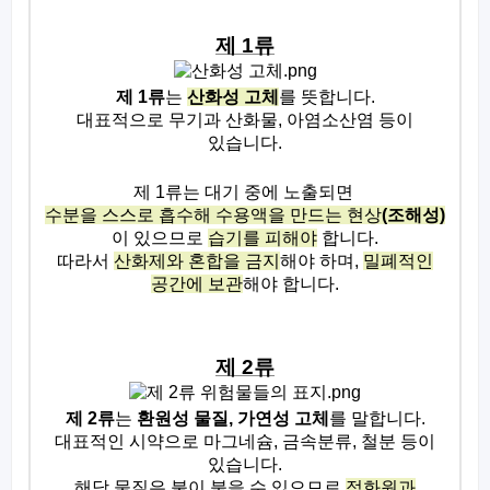
제
1
류
제
1
류
는
산화성 고체
를 뜻합니다
.
대표적으로 무기과 산화물
,
아염소산염 등이
있습니다.
제
1
류는 대기 중에 노출되면
수분을 스스로 흡수해 수용액을 만드는 현상
(
조해성
)
이 있으므로
습기를 피해야
합니다
.
따라서
산화제와 혼합을 금지
해야 하며
,
밀폐적인
공간에 보관
해야 합니다
.
제
2
류
제
2
류
는
환원성 물질
,
가연성 고체
를 말합니다
.
대표적인 시약으로 마그네슘
,
금속분류
,
철분 등이
있습니다
.
해당 물질은 불이 붙을 수 있으므로
점화원과