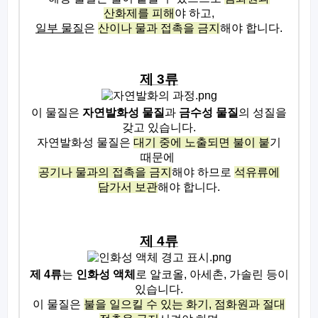
산화제를 피해
야 하고
,
일부 물질
은
산이나 물과 접촉을 금지
해야 합니다
.
제
3
류
이 물질은
자연발화성 물질
과
금수성 물질
의 성질을
갖고 있습니다
.
자연발화성 물질은
대기 중에 노출되면 불이 붙
기
때문에
공기나 물과의 접촉을 금지
해야 하므로
석유류에
담가서 보관
해야 합니다
.
제
4
류
제
4
류
는
인화성 액체
로 알코올
,
아세촌
,
가솔린 등이
있습니다
.
이 물질은
불을 일으킬 수 있는 화기
,
점화원과 절대