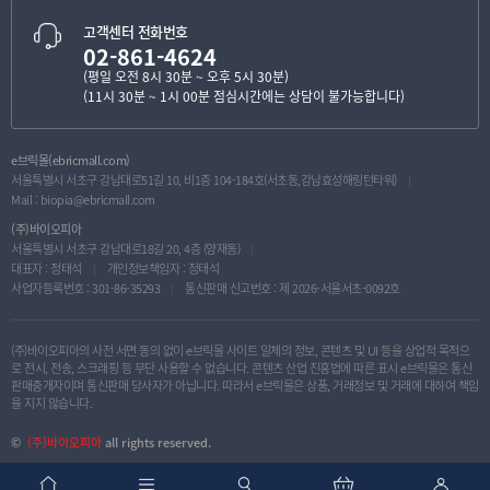
고객센터 전화번호
02-861-4624
(평일 오전 8시 30분 ~ 오후 5시 30분)
(11시 30분 ~ 1시 00분 점심시간에는 상담이 불가능합니다)
e브릭몰(ebricmall.com)
서울특별시 서초구 강남대로51길 10, 비1층 104-184호(서초동,강남효성해링턴타워)
Mail :
biopia@ebricmall.com
(주)바이오피아
서울특별시 서초구 강남대로18길 20, 4층 (양재동)
대표자 : 정태석
개인정보책임자 : 정태석
사업자등록번호 : 301-86-35293
통신판매 신고번호 : 제 2026-서울서초-0092호
(주)바이오피아의 사전 서면 동의 없이 e브릭몰 사이트 일체의 정보, 콘텐츠 및 UI 등을 상업적 목적으
로 전시, 전송, 스크래핑 등 무단 사용할 수 없습니다. 콘텐츠 산업 진흥법에 따른 표시 e브릭몰은 통신
판매중개자이며 통신판매 당사자가 아닙니다. 따라서 e브릭몰은 상품, 거래정보 및 거래에 대하여 책임
을 지지 않습니다.
©
(주)바이오피아
all rights reserved.