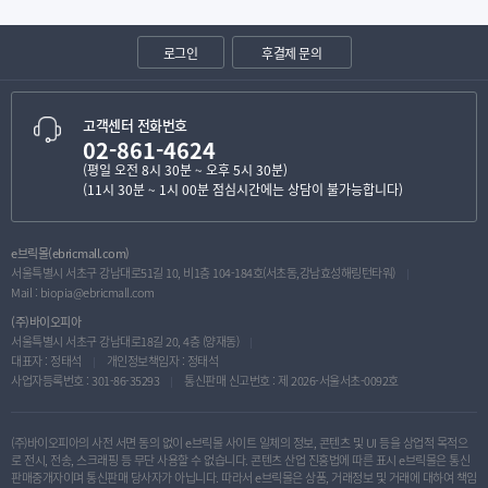
로그인
후결제 문의
고객센터 전화번호
02-861-4624
(평일 오전 8시 30분 ~ 오후 5시 30분)
(11시 30분 ~ 1시 00분 점심시간에는 상담이 불가능합니다)
e브릭몰(ebricmall.com)
서울특별시 서초구 강남대로51길 10, 비1층 104-184호(서초동,강남효성해링턴타워)
Mail :
biopia@ebricmall.com
(주)바이오피아
서울특별시 서초구 강남대로18길 20, 4층 (양재동)
대표자 : 정태석
개인정보책임자 : 정태석
사업자등록번호 : 301-86-35293
통신판매 신고번호 : 제 2026-서울서초-0092호
(주)바이오피아의 사전 서면 동의 없이 e브릭몰 사이트 일체의 정보, 콘텐츠 및 UI 등을 상업적 목적으
로 전시, 전송, 스크래핑 등 무단 사용할 수 없습니다. 콘텐츠 산업 진흥법에 따른 표시 e브릭몰은 통신
판매중개자이며 통신판매 당사자가 아닙니다. 따라서 e브릭몰은 상품, 거래정보 및 거래에 대하여 책임