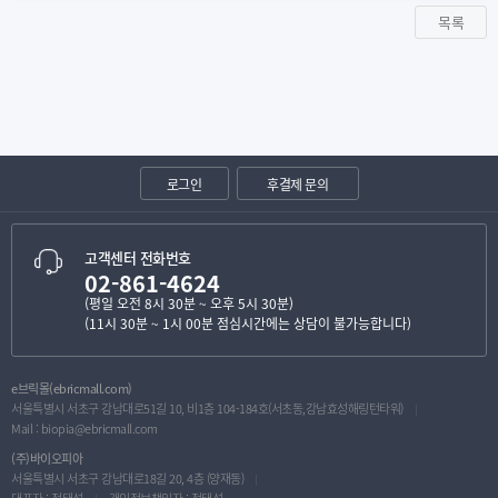
목록
로그인
후결제 문의
고객센터 전화번호
02-861-4624
(평일 오전 8시 30분 ~ 오후 5시 30분)
(11시 30분 ~ 1시 00분 점심시간에는 상담이 불가능합니다)
e브릭몰(ebricmall.com)
서울특별시 서초구 강남대로51길 10, 비1층 104-184호(서초동,강남효성해링턴타워)
Mail :
biopia@ebricmall.com
(주)바이오피아
서울특별시 서초구 강남대로18길 20, 4층 (양재동)