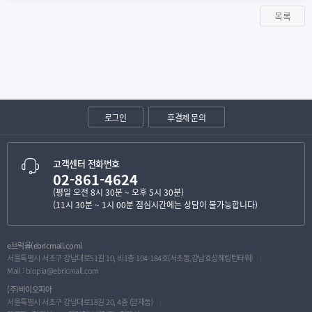
목록
로그인
후결제 문의
고객센터 전화번호
02-861-4624
(평일 오전 8시 30분 ~ 오후 5시 30분)
(11시 30분 ~ 1시 00분 점심시간에는 상담이 불가능합니다)
e브릭몰(ebricmall.com)
서울특별시 서초구 강남대로51길 10, 비1층 104-184호(서초동,강남효성해링턴타워)
Mail :
biopia@ebricmall.com
(주)바이오피아
서울특별시 서초구 강남대로18길 20, 4층 (양재동)