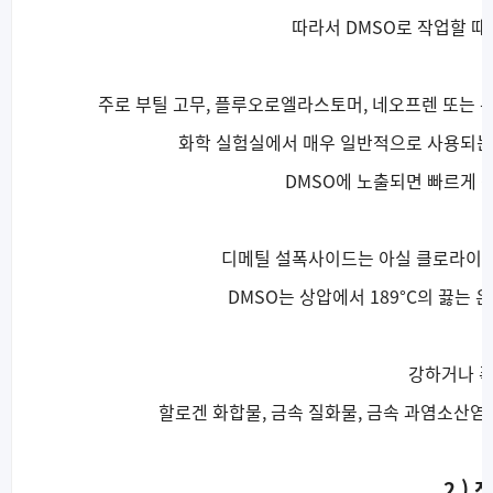
따라서 DMSO로 작업할 때
주로 부틸 고무, 플루오로엘라스토머, 네오프렌 또는 두꺼
화학 실험실에서 매우 일반적으로 사용되는
DMSO에 노출되면 빠르게 
디메틸 설폭사이드는 아실 클로라이드
DMSO는 상압에서 189°C의 끓는
강하거나 
할로겐 화합물, 금속 질화물, 금속 과염소산염
2 ) 