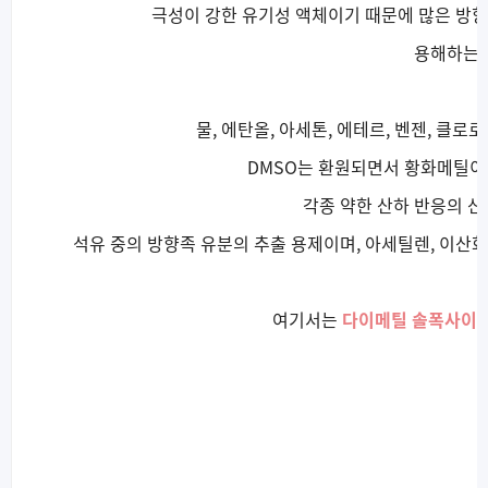
극성이 강한 유기성 액체이기 때문에 많은 방향
용해하는 
물, 에탄올, 아세톤, 에테르, 벤젠, 클
DMSO는 환원되면서 황화메틸이
각종 약한 산하 반응의 
석유 중의 방향족 유분의 추출 용제이며, 아세틸렌, 이산화
여기서는
다이메틸 솔폭사이