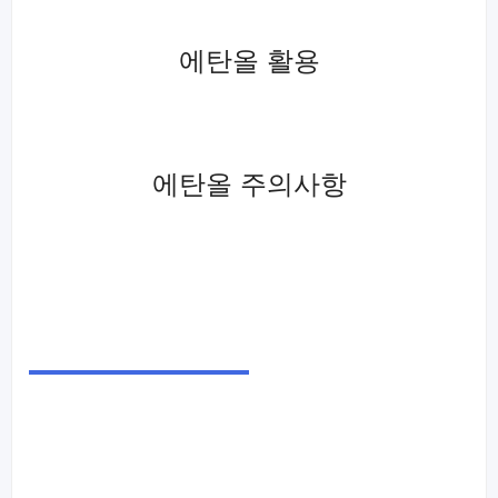
에탄올 활용
에탄올 주의사항