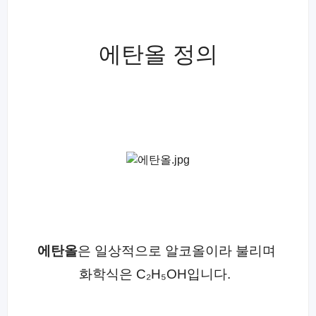
에탄올 정의
에탄올
은 일상적으로 알코올이라 불리며
화학식은 C₂H₅OH입니다.