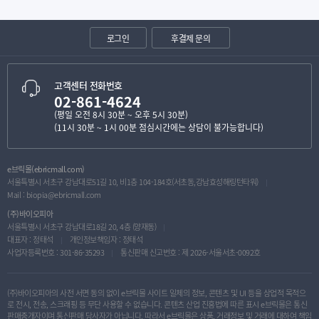
로그인
후결제 문의
고객센터 전화번호
02-861-4624
(평일 오전 8시 30분 ~ 오후 5시 30분)
(11시 30분 ~ 1시 00분 점심시간에는 상담이 불가능합니다)
e브릭몰(ebricmall.com)
서울특별시 서초구 강남대로51길 10, 비1층 104-184호(서초동,강남효성해링턴타워)
Mail :
biopia@ebricmall.com
(주)바이오피아
서울특별시 서초구 강남대로18길 20, 4층 (양재동)
대표자 : 정태석
개인정보책임자 : 정태석
사업자등록번호 : 301-86-35293
통신판매 신고번호 : 제 2026-서울서초-0092호
(주)바이오피아의 사전 서면 동의 없이 e브릭몰 사이트 일체의 정보, 콘텐츠 및 UI 등을 상업적 목적으
로 전시, 전송, 스크래핑 등 무단 사용할 수 없습니다. 콘텐츠 산업 진흥법에 따른 표시 e브릭몰은 통신
판매중개자이며 통신판매 당사자가 아닙니다. 따라서 e브릭몰은 상품, 거래정보 및 거래에 대하여 책임