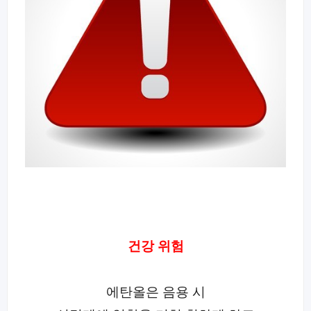
건강 위험
에탄올은 음용 시