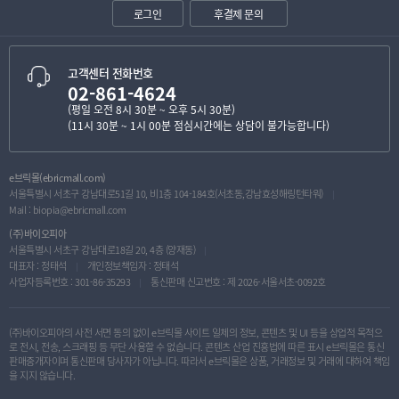
로그인
후결제 문의
고객센터 전화번호
02-861-4624
(평일 오전 8시 30분 ~ 오후 5시 30분)
(11시 30분 ~ 1시 00분 점심시간에는 상담이 불가능합니다)
e브릭몰(ebricmall.com)
서울특별시 서초구 강남대로51길 10, 비1층 104-184호(서초동,강남효성해링턴타워)
Mail :
biopia@ebricmall.com
(주)바이오피아
서울특별시 서초구 강남대로18길 20, 4층 (양재동)
대표자 : 정태석
개인정보책임자 : 정태석
사업자등록번호 : 301-86-35293
통신판매 신고번호 : 제 2026-서울서초-0092호
(주)바이오피아의 사전 서면 동의 없이 e브릭몰 사이트 일체의 정보, 콘텐츠 및 UI 등을 상업적 목적으
로 전시, 전송, 스크래핑 등 무단 사용할 수 없습니다. 콘텐츠 산업 진흥법에 따른 표시 e브릭몰은 통신
판매중개자이며 통신판매 당사자가 아닙니다. 따라서 e브릭몰은 상품, 거래정보 및 거래에 대하여 책임
을 지지 않습니다.