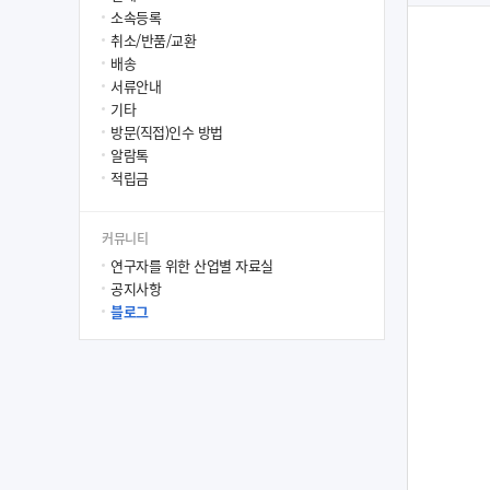
소속등록
취소/반품/교환
배송
서류안내
기타
방문(직접)인수 방법
알람톡
적립금
커뮤니티
연구자를 위한 산업별 자료실
공지사항
블로그