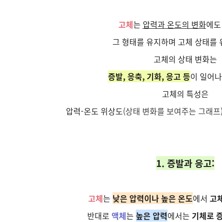
고체
는
압력과 온도의 변화
에도
그 형태를 유지하며 고체 상태를 
고체의 상태 변화는
증발, 응축, 기화, 응고 등
이 일어나
고체의 특성은
압력-온도 위상도
(상태 변화를 보여주는 그래프
1. 증발과 응고:
고체
는
낮은 압력이나 높은 온도
에서
고
반대로
액체
는
높은 압력
에서는
기체로 