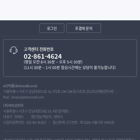
로그인
후결제 문의
고객센터 전화번호
02-861-4624
(평일 오전 8시 30분 ~ 오후 5시 30분)
(11시 30분 ~ 1시 00분 점심시간에는 상담이 불가능합니다)
e브릭몰(ebricmall.com)
서울특별시 서초구 강남대로51길 10, 비1층 104-184호(서초동,강남효성해링턴타워)
Mail :
biopia@ebricmall.com
(주)바이오피아
서울특별시 서초구 강남대로18길 20, 4층 (양재동)
대표자 : 정태석
개인정보책임자 : 정태석
사업자등록번호 : 301-86-35293
통신판매 신고번호 : 제 2026-서울서초-0092호