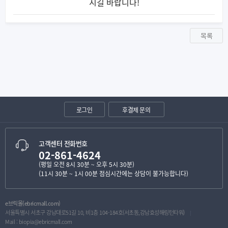
시길 바랍니다!
목록
로그인
후결제 문의
고객센터 전화번호
02-861-4624
(평일 오전 8시 30분 ~ 오후 5시 30분)
(11시 30분 ~ 1시 00분 점심시간에는 상담이 불가능합니다)
e브릭몰(ebricmall.com)
서울특별시 서초구 강남대로51길 10, 비1층 104-184호(서초동,강남효성해링턴타워)
Mail :
biopia@ebricmall.com